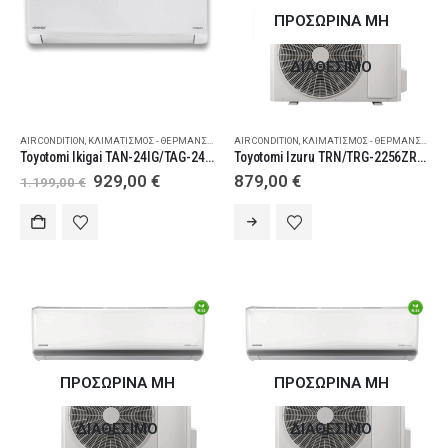
ΠΡΟΣΩΡΙΝΑ ΜΗ
ΔΙΑΘΕΣΙΜΟ
AIR CONDITION
,
ΚΛΙΜΑΤΙΣΜΌΣ - ΘΈΡΜΑΝΣΗ
,
ΚΛΙΜΑΤΙΣΤΙΚΆ ΤΟΊΧΟΥ
AIR CONDITION
,
ΚΛΙΜΑΤΙΣΜΌΣ - ΘΈΡΜΑΝΣΗ
,
ΚΛΙ
Toyotomi Ikigai TAN-24IG/TAG-24IG Κλιματιστικό Inverter 24.000 BTU
Toyotomi Izuru TRN/TRG-2256ZR Κλιματιστικό Inverter 18000 BTU A+++/A+++ με Ιονιστή και WiFi
Original
Η
929,00
€
879,00
€
1.199,00
€
price
τρέχουσα
was:
τιμή
1.199,00 €.
είναι:
929,00 €.
ΠΡΟΣΩΡΙΝΑ ΜΗ
ΠΡΟΣΩΡΙΝΑ ΜΗ
ΔΙΑΘΕΣΙΜΟ
ΔΙΑΘΕΣΙΜΟ