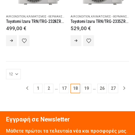
AIR CONDITION
,
ΚΛΙΜΑΤΙΣΜΌΣ - ΘΈΡΜΑΝΣΗ
,
ΚΛΙΜΑΤΙΣΤΙΚΆ ΤΟΊΧΟΥ
AIR CONDITION
,
ΚΛΙΜΑΤΙΣΜΌΣ - ΘΈΡΜΑΝΣΗ
,
ΚΛΙ
Toyotomi Izuru TRN/TRG-2328ZR Κλιματιστικό Inverter 9000 BTU A+++/A+++ με Ιονιστή και WiFi
Toyotomi Izuru TRN/TRG-2335ZR Κλιματιστικό Inverter 12000 BTU A+++/A+++ με Ιονιστή και WiFi
499,00
€
529,00
€
…
…
1
2
17
18
19
26
27
Εγγραφή σε Newsletter
Μάθετε πρώτοι τα τελευταία νέα και προσφορές μας.