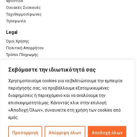
Φροντίδα
Οικιακές Συσκευές
Ταχυθερμοσίφωνες
Τηλεφωνία
Legal
Όροι Χρήσης
Πολιτική Απορρήτου
Τρόποι Πληρωμής
Πολιτική Επιστροφών
Αποστολή προϊόντων
Σεβόμαστε την ιδιωτικότητά σας
Χρησιμοποιούμε cookies για να βελτιώσουμε την εμπειρία
περιήγησής σας, να προβάλλουμε εξατομικευμένες
διαφημίσεις ή περιεχόμενο και να αναλύουμε την
© Κασελάκης 2024. All Rights Reserved | Developed by
Material Apps
επισκεψιμότητά μας. Κάνοντας κλικ στην επιλογή
«Αποδοχή Όλων», συναινείτε στη χρήση των cookies από
εμάς.
Προσαρμογή
Απόρριψη όλων
Αποδοχή όλων