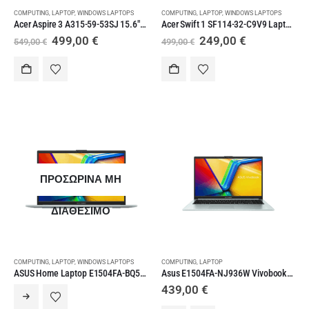
COMPUTING
,
LAPTOP
,
WINDOWS LAPTOPS
COMPUTING
,
LAPTOP
,
WINDOWS LAPTOPS
Acer Aspire 3 A315-59-53SJ 15.6″ FHD i5-1235U/8GB/512GB SSD/W11 Home Pure Silver GR Keyboard
Acer Swift 1 SF114-32-C9V9 Laptop Stock Out Προσφορά
Original
Η
Original
Η
499,00
€
249,00
€
549,00
€
499,00
€
price
τρέχουσα
price
τρέχουσα
was:
τιμή
was:
τιμή
549,00 €.
είναι:
499,00 €.
είναι:
499,00 €.
249,00 €.
ΠΡΟΣΩΡΙΝΑ ΜΗ
ΔΙΑΘΕΣΙΜΟ
COMPUTING
,
LAPTOP
,
WINDOWS LAPTOPS
COMPUTING
,
LAPTOP
ASUS Home Laptop E1504FA-BQ511W NB 15.6 ιντσών AMD R5-7520U|8GB|512GB|W11
Asus E1504FA-NJ936W Vivobook FullHD(Ryzen 3-7320U/8GB/512GB SSD/W11 Home) Green Grey
439,00
€