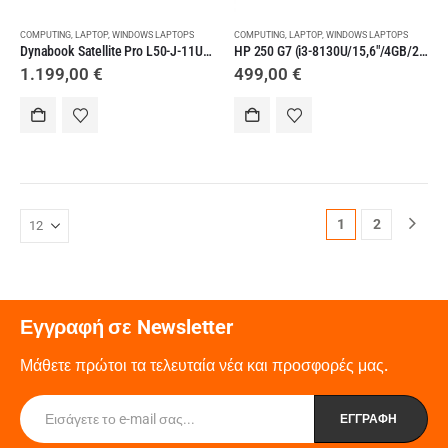
COMPUTING
,
LAPTOP
,
WINDOWS LAPTOPS
COMPUTING
,
LAPTOP
,
WINDOWS LAPTOPS
Dynabook Satellite Pro L50-J-11U (i7-1165G7/ 16 GB/ 512G SSD/ W10) Laptop
HP 250 G7 (i3-8130U/15,6″/4GB/256GB/FHD/W10)
1.199,00
€
499,00
€
1
2
Εγγραφή σε Newsletter
Μάθετε πρώτοι τα τελευταία νέα και προσφορές μας.