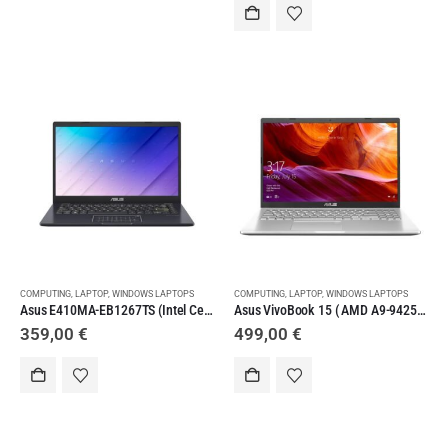
COMPUTING
,
LAPTOP
,
WINDOWS LAPTOPS
COMPUTING
,
LAPTOP
,
WINDOWS LAPTOPS
Asus E410MA-EB1267TS (Intel Celeron-N4020/4GB/ 128GB eMMC/ W10s) Laptop
Asus VivoBook 15 ( AMD A9-9425/ 15.6″/ 8GB/ 256GB SSD/ Win10 Home ) Laptop Silver
359,00
€
499,00
€