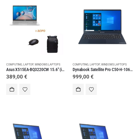
COMPUTING
,
LAPTOP
,
WINDOWS LAPTOPS
COMPUTING
,
LAPTOP
,
WINDOWS LAPTOPS
Asus X515EA-BQ3220CW 15.6″ (i3-1115G4/8GB/512GB SSD/W11 Home) Laptop + Mouse + Backpack
Dynabook Satellite Pro C50-H-106 (i7-1065G7/ 16 GB/ 512 GB SSD/ W10P) Laptop
389,00
€
999,00
€