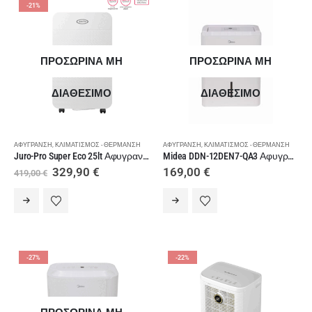
-21%
ΠΡΟΣΩΡΙΝΑ ΜΗ
ΠΡΟΣΩΡΙΝΑ ΜΗ
ΔΙΑΘΕΣΙΜΟ
ΔΙΑΘΕΣΙΜΟ
ΑΦΎΓΡΑΝΣΗ
,
ΚΛΙΜΑΤΙΣΜΌΣ - ΘΈΡΜΑΝΣΗ
ΑΦΎΓΡΑΝΣΗ
,
ΚΛΙΜΑΤΙΣΜΌΣ - ΘΈΡΜΑΝΣΗ
Juro-Pro Super Eco 25lt Αφυγραντήρας με WiFi
Midea DDN-12DEN7-QA3 Αφυγραντήρας 12lt/24h
Original
Η
329,90
€
169,00
€
419,00
€
price
τρέχουσα
was:
τιμή
419,00 €.
είναι:
329,90 €.
-27%
-22%