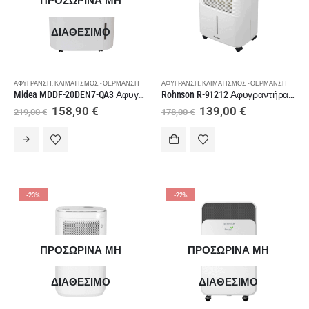
ΠΡΟΣΩΡΙΝΑ ΜΗ
ΔΙΑΘΕΣΙΜΟ
ΑΦΎΓΡΑΝΣΗ
,
ΚΛΙΜΑΤΙΣΜΌΣ - ΘΈΡΜΑΝΣΗ
ΑΦΎΓΡΑΝΣΗ
,
ΚΛΙΜΑΤΙΣΜΌΣ - ΘΈΡΜΑΝΣΗ
Midea MDDF-20DEN7-QA3 Αφυγραντήρας με WiFi 20lt
Rohnson R-91212 Αφυγραντήρας με Ιονιστή 12lt
Original
Η
Original
Η
158,90
€
139,00
€
219,00
€
178,00
€
price
τρέχουσα
price
τρέχουσα
was:
τιμή
was:
τιμή
219,00 €.
είναι:
178,00 €.
είναι:
158,90 €.
139,00 €.
-23%
-22%
ΠΡΟΣΩΡΙΝΑ ΜΗ
ΠΡΟΣΩΡΙΝΑ ΜΗ
ΔΙΑΘΕΣΙΜΟ
ΔΙΑΘΕΣΙΜΟ