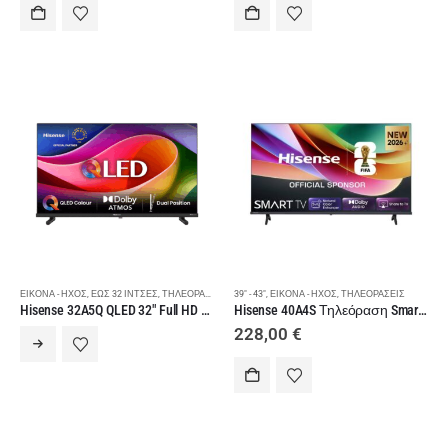
ΕΙΚΌΝΑ - ΉΧΟΣ
,
ΈΩΣ 32 ΊΝΤΣΕΣ
,
ΤΗΛΕΟΡΆΣΕΙΣ
39" - 43"
,
ΕΙΚΌΝΑ - ΉΧΟΣ
,
ΤΗΛΕΟΡΆΣΕΙΣ
Hisense 32A5Q QLED 32″ Full HD Smart Τηλεόραση
Hisense 40A4S Τηλεόραση Smart 40 ιντσών FullHD 60Hz
228,00
€