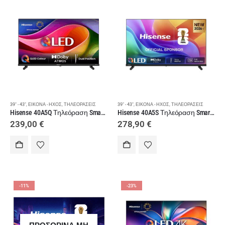
39" - 43"
,
ΕΙΚΌΝΑ - ΉΧΟΣ
,
ΤΗΛΕΟΡΆΣΕΙΣ
39" - 43"
,
ΕΙΚΌΝΑ - ΉΧΟΣ
,
ΤΗΛΕΟΡΆΣΕΙΣ
Hisense 40A5Q Τηλεόραση Smart 40 ιντσών FullHD QLED
Hisense 40A5S Τηλεόραση Smart 40 ιντσών FullHD QLED
239,00
€
278,90
€
-11%
-23%