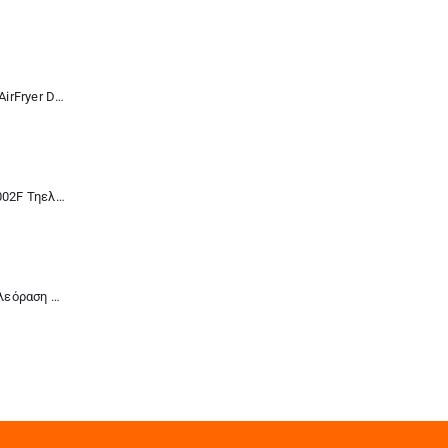
Taurus AF1703XD AirFryer Digital 360 XL 8lt 2100W
Samsung UE32H5002F Τηελόραση Smart 32 ιντσών HDReady LED
Hisense 43A6S Τηλεόραση Smart 43 ιντσών UltraHD 4K DLED