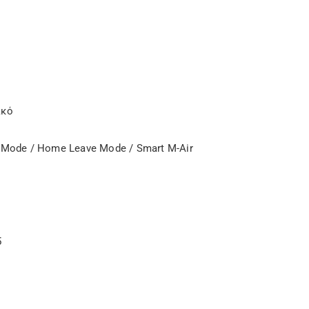
€.
ικό
 Mode / Home Leave Mode / Smart M-Air
5