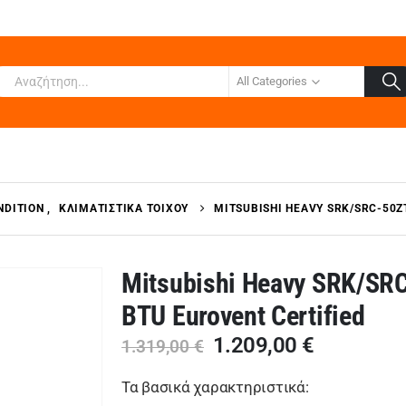
All Categories
NDITION
,
ΚΛΙΜΑΤΙΣΤΙΚΆ ΤΟΊΧΟΥ
MITSUBISHI HEAVY SRK/SRC-50Z
Mitsubishi Heavy SRK/SR
BTU Eurovent Certified
Original
Η
1.209,00
€
1.319,00
€
price
τρέχουσ
was:
τιμή
Τα βασικά χαρακτηριστικά: