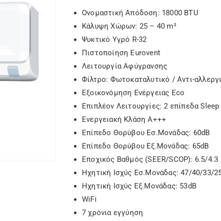
1.319,00 €.
είναι:
1.209,00 
Ονομαστική Απόδοση: 18000 BTU
Κάλυψη Χώρων: 25 – 40 m²
Ψυκτικό Υγρό R-32
Πιστοποίηση Eurovent
Λειτουργία Αφύγρανσης
Φίλτρο: Φωτοκαταλυτικό / Αντι-αλλεργ
Εξοικονόμηση Ενέργειας Eco
Επιπλέον Λειτουργίες: 2 επίπεδα Sleep
Ενεργειακή Κλάση Α+++
Επίπεδο Θορύβου Εσ.Μονάδας: 60dB
Επίπεδο Θορύβου Εξ.Μονάδας: 65dB
Εποχικός Βαθμός (SEER/SCOP): 6.5/4.3
Ηχητική Ισχύς Εσ.Μονάδας: 47/40/33/2
Ηχητική Ισχύς Εξ.Μονάδας: 53dB
WiFi
7 χρόνια εγγύηση