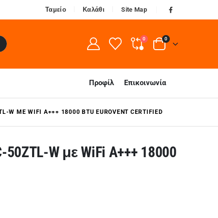
Ταμείο
Καλάθι
Site Map
0
0
Προφίλ
Επικοινωνία
TL-W ΜΕ WIFI A+++ 18000 BTU EUROVENT CERTIFIED
C-50ZTL-W με WiFi A+++ 18000
α