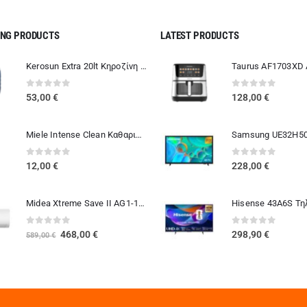
ING PRODUCTS
LATEST PRODUCTS
Kerosun Extra 20lt Κηροζίνη Θέρμανσης σε Δοχείο μιας Χρήσης
0
out of 5
0
out of 5
53,00
€
128,00
€
Miele Intense Clean Καθαριστικό Πλυντηρίου Ρούχων και Πιάτων
0
out of 5
0
out of 5
12,00
€
228,00
€
Midea Xtreme Save II AG1-12NXD6-I Κλιματιστικό 12000 BTU A+++/A+++ με Ιονιστή
0
out of 5
0
out of 5
Original
Η
468,00
€
298,90
€
589,00
€
price
τρέχουσα
was:
τιμή
589,00 €.
είναι:
468,00 €.