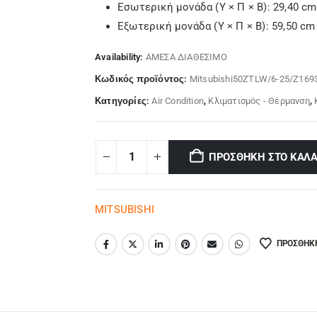
Εσωτερική μονάδα (Υ × Π × Β): 29,40 cm
Εξωτερική μονάδα (Υ × Π × Β): 59,50 cm
Availability:
ΑΜΕΣΑ ΔΙΑΘΕΣΙΜΟ
Κωδικός προϊόντος:
Mitsubishi50ZTLW/6-25/Z169
Κατηγορίες:
Air Condition
,
Κλιματισμός - Θέρμανση
,
ΠΡΟΣΘΉΚΗ ΣΤΟ ΚΑΛΆ
MITSUBISHI
ΠΡΟΣΘΉΚΗ