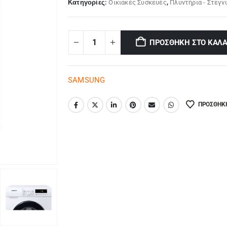
Κατηγορίες:
Οικιακές Συσκευές
,
Πλυντήρια - Στεγ
ΠΡΟΣΘΉΚΗ ΣΤΟ ΚΑΛΆ
SAMSUNG
ΠΡΟΣΘΉΚΗ