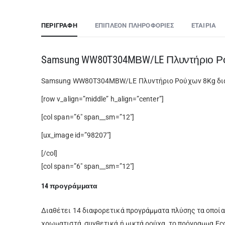
ΠΕΡΙΓΡΑΦΉ
ΕΠΙΠΛΈΟΝ ΠΛΗΡΟΦΟΡΊΕΣ
ΕΤΑΙΡΊΑ
Samsung WW80T304MΒW/LE Πλυντήριο Ρ
Samsung WW80T304MΒW/LE Πλυντήριο Ρούχων 8Kg διαθέ
[row v_align=”middle” h_align=”center”]
[col span=”6″ span__sm=”12″]
[ux_image id=”98207″]
[/col]
[col span=”6″ span__sm=”12″]
14 προγράμματα
Διαθέτει 14 διαφορετικά προγράμματα πλύσης τα οποία 
χρωματιστά, συνθετικά ή μικτά ρούχα, το πρόγραμμα Ec