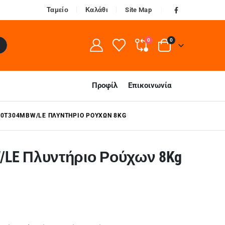
Ταμείο
Καλάθι
Site Map
0
0
Προφίλ
Επικοινωνία
0T304MΒW/LE ΠΛΥΝΤΉΡΙΟ ΡΟΎΧΩΝ 8KG
/LE Πλυντήριο Ρούχων 8Kg