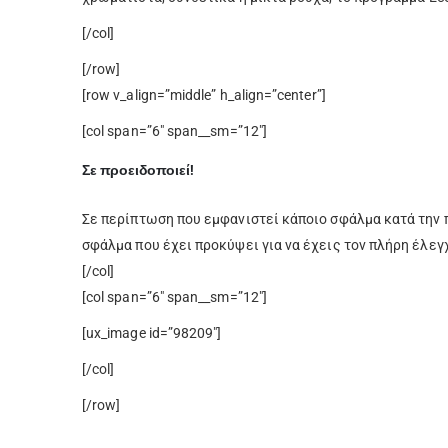
[/col]
[/row]
[row v_align=”middle” h_align=”center”]
[col span=”6″ span__sm=”12″]
Σε προειδοποιεί!
Σε περίπτωση που εμφανιστεί κάποιο σφάλμα κατά την π
σφάλμα που έχει προκύψει για να έχεις τον πλήρη έλεγ
[/col]
[col span=”6″ span__sm=”12″]
[ux_image id=”98209″]
[/col]
[/row]