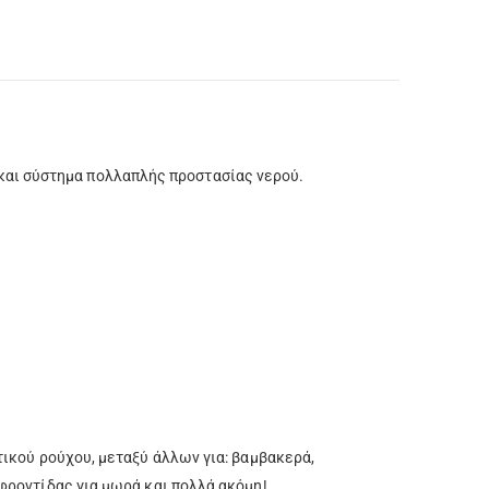
αι σύστημα πολλαπλής προστασίας νερού.
τικού ρούχου, μεταξύ άλλων για: βαμβακερά,
φροντίδας για μωρά και πολλά ακόμη!