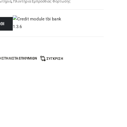
νωτήρια
,
Πλυντήρια Εμπρόσθιας Φόρτωσης
ΘΙ
 ΣΤΗ ΛΊΣΤΑ ΕΠΙΘΥΜΙΏΝ
ΣΎΓΚΡΙΣΗ