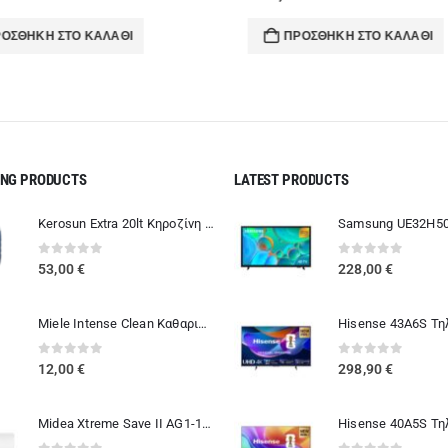
ΣΘΉΚΗ ΣΤΟ ΚΑΛΆΘΙ
ΠΡΟΣΘΉΚΗ ΣΤΟ ΚΑΛΆΘΙ
ING PRODUCTS
LATEST PRODUCTS
Kerosun Extra 20lt Κηροζίνη Θέρμανσης σε Δοχείο μιας Χρήσης
0
out of 5
0
out of 5
53,00
€
228,00
€
Miele Intense Clean Καθαριστικό Πλυντηρίου Ρούχων και Πιάτων
0
out of 5
0
out of 5
12,00
€
298,90
€
Midea Xtreme Save II AG1-12NXD6-I Κλιματιστικό 12000 BTU A+++/A+++ με Ιονιστή