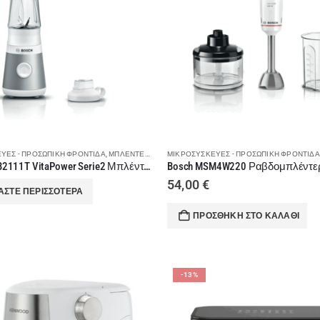
ΥΈΣ - ΠΡΟΣΩΠΙΚΉ ΦΡΟΝΤΊΔΑ
,
ΜΠΛΈΝΤΕΡ - ΜΟΥΛΤΙ - ΡΟΒΔΟΜΠΛΈΝΤΕΡ
ΜΙΚΡΟΣΥΣΚΕΥΈΣ - ΠΡΟΣΩΠΙΚΉ ΦΡΟΝΤΊΔΑ
,
ΠΡΟΕΤΟΙΜΑΣΊΑ
Bosch MMB2111T VitaPower Serie2 Μπλέντερ 450W
Bosch MSM4W220 Ραβδομπλέντε
54,00
€
ΆΣΤΕ ΠΕΡΙΣΣΌΤΕΡΑ
ΠΡΟΣΘΉΚΗ ΣΤΟ ΚΑΛΆΘΙ
-13%