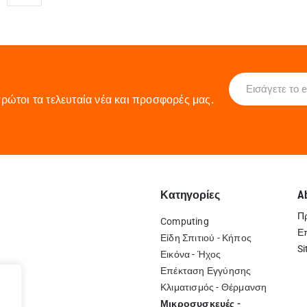
ρώτοι τα τελευταία νέα και προσφορές μας.
Κατηγορίες
A
Π
Computing
Ε
Είδη Σπιτιού - Κήπος
Si
Εικόνα - Ήχος
Επέκταση Εγγύησης
Κλιματισμός - Θέρμανση
Μικροσυσκευές -