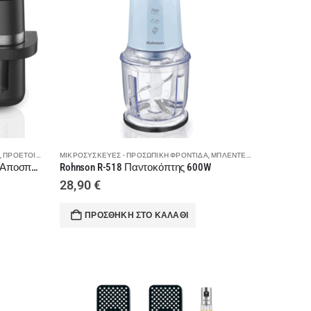
ΟΎ
,
ΠΡΟΕΤΟΙΜΑΣΊΑ ΦΑΓΗΤΟΎ
ΜΙΚΡΟΣΥΣΚΕΥΈΣ - ΠΡΟΣΩΠΙΚΉ ΦΡΟΝΤΊΔΑ
,
ΜΠΛΈΝΤΕΡ - ΜΟΥΛΤΙ - ΡΟΒΔΟΜΠΛΈΝΤΕΡ
Rohnson R-2881 Air Fryer με Διπλό Αποσπώμενο Κάδο 11.5lt Γκρι
Rohnson R-518 Παντοκόπτης 600W
28,90
€
ΠΡΟΣΘΉΚΗ ΣΤΟ ΚΑΛΆΘΙ