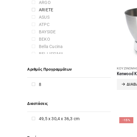
ARGO
ARIETE
ASUS
ATPC
BAYSIDE
BEKO
Bella Cucina
BELLISSIMA
BLAUPUNKT
BLOMBERG
ΚΟΥΖΙΝΟΜΗΧ
Αριθμός Προγραμμάτων
BOSCH
BRANDT
8
ΔΙΑΒ
BRATECK
BRAUN
Διαστάσεις
CALFER GAS
CAMPINGAZ
49,5 x 30,4 x 36,3 cm
CANDY
-15%
CANON
CARAD