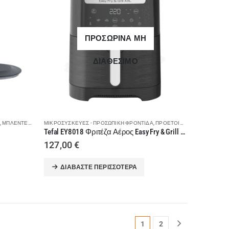
ΠΡΟΣΩΡΙΝΑ ΜΗ
ΔΙΑΘΕΣΙΜΟ
,
ΜΠΛΈΝΤΕΡ - ΜΟΥΛΤΙ - ΡΟΒΔΟΜΠΛΈΝΤΕΡ
ΜΙΚΡΟΣΥΣΚΕΥΈΣ - ΠΡΟΣΩΠΙΚΉ ΦΡΟΝΤΊΔΑ
,
ΠΡΟΕΤΟΙΜΑΣΊΑ ΦΑΓΗΤΟΎ
,
Φ
Tefal EY8018 Φριτέζα Αέρος Easy Fry & Grill XXL
127,00
€
ΔΙΑΒΆΣΤΕ ΠΕΡΙΣΣΌΤΕΡΑ
1
2