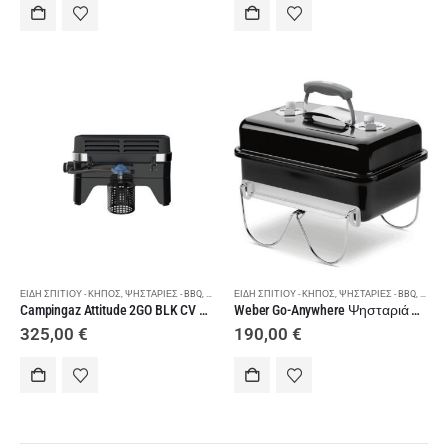
ΕΊΔΗ ΣΠΙΤΙΟΎ - ΚΉΠΟΣ
,
ΨΗΣΤΑΡΙΈΣ - BBQ
,
ΨΗΣΤΑΡΙΈΣ ΥΓΡΑΕΡΊΟΥ
ΕΊΔΗ ΣΠΙΤΙΟΎ - ΚΉΠΟΣ
,
ΨΗΣΤΑΡΙΈΣ - BBQ
,
ΨΗΣΤΑ
Campingaz Attitude 2GO BLK CV Ψησταριά Υγραερίου
Weber Go-Anywhere Ψησταριά Υγραερίου
325,00
€
190,00
€