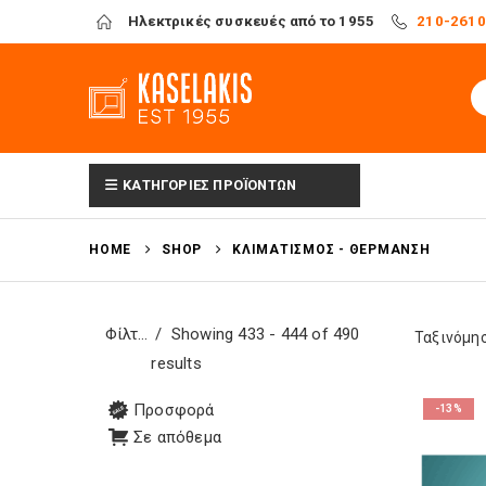
Ηλεκτρικές συσκευές από το 1955
210-261
ΚΑΤΗΓΟΡΙΕΣ ΠΡΟΪΟΝΤΩΝ
HOME
SHOP
ΚΛΙΜΑΤΙΣΜΌΣ - ΘΈΡΜΑΝΣΗ
Φίλτρα
Showing 433 - 444 of 490
Ταξινόμησ
results
Προσφορά
-13%
Σε απόθεμα