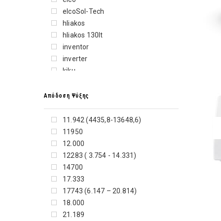
CARAD
elcoSol-Tech
CARRIER
hliakos
CHESTER
hliakos 130lt
COLES
inventor
CORONA
inverter
CRYSTAL AUDIO
kiku
DAIKIN
klima
DAVOLINE
klimatistiko
Απόδοση Ψύξης
DELONGHI
nobu
DREAM
Rohnson afygrantiras
11.942 (4435,8-13648,6)
DYNABOOK
SPRING OFFERS ΜΙΚΡΟΣΥΣΚΕΥΕΣ
11950
DYSON
ΠΡΟΣΩΠΙΚΗ ΦΡΟΝΤΙΔΑ
12.000
ECG
SPRING OFFERS ΟΙΚΙΑΚΕΣ
12283 ( 3.754 - 14.331)
Elco
ΣΥΣΚΕΥΕΣ
14700
ELECTROLUX
ΗΛΙΑΚΟΣ
17.333
ELICA
17743 (6.147 – 20.814)
ESKIMO
18.000
EXPERT
21.189