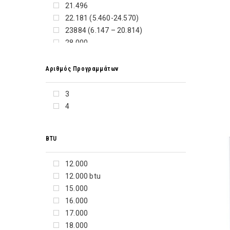
F+U
21.496
FABER
22.181 (5.460-24.570)
FANCY
23884 (6.147 – 20.814)
FELIX
28.000
FUJITSU
6840 (1830~7820)
GEOTEC
8.900
Αριθμός Προγραμμάτων
GOLDMASTER
8530
GORENJE
9.000
3
GREE
9.000 (4435,8-10236,4)
4
HAEGER
9000 (3100 - 11600)
HAIER
9000(3500~12000)
HELIOAKMI
BTU
HISENSE
HITACHI
12.000
HOBBY
12.000 btu
HONEYWELL
15.000
HOOVER
16.000
HP
17.000
HYUNDAI
18.000