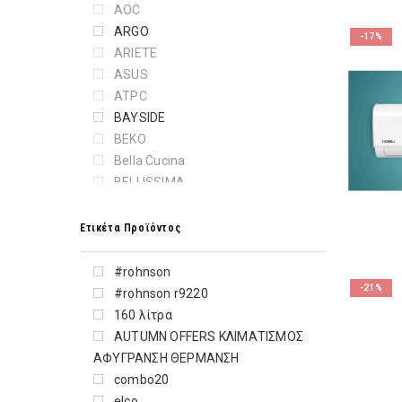
AOC
ARGO
-17%
ARIETE
ASUS
ATPC
BAYSIDE
BEKO
Bella Cucina
BELLISSIMA
BLAUPUNKT
BLOMBERG
Ετικέτα Προϊόντος
BOSCH
BRANDT
#rohnson
BRATECK
-21%
#rohnson r9220
BRAUN
160 λίτρα
CALFER GAS
AUTUMN OFFERS ΚΛΙΜΑΤΙΣΜΟΣ
CAMPINGAZ
ΑΦΥΓΡΑΝΣΗ ΘΕΡΜΑΝΣΗ
CANDY
combo20
CANON
elco