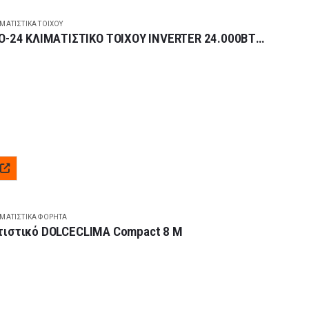
ΙΜΑΤΙΣΤΙΚΆ ΤΟΊΧΟΥ
NOBU NBKU3VI-24WFI/NBKU3VO-24 ΚΛΙΜΑΤΙΣΤΙΚΟ ΤΟΙΧΟΥ INVERTER 24.000BTU A++/A+++
00 BTU
-27.000 BTU
+
ΙΜΑΤΙΣΤΙΚΆ ΦΟΡΗΤΆ
ατιστικό DOLCECLIMA Compact 8 M