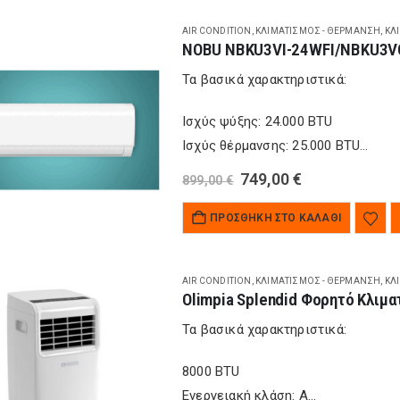
Βαθμός…
AIR CONDITION
,
ΚΛΙΜΑΤΙΣΜΌΣ - ΘΈΡΜΑΝΣΗ
,
ΚΛ
Τα βασικά χαρακτηριστικά:
Ισχύς ψύξης: 24.000 BTU
Ισχύς θέρμανσης: 25.000 BTU
Εύρος απόδοσης ψύξης: 7.100-27.0
Original
Η
749,00
€
899,00
€
price
τρέχουσα
Εύρος απόδοσης θέρμανσης: 5.500
was:
τιμή
Ενεργειακή κλάση ψύξης: A++
ΠΡΟΣΘΉΚΗ ΣΤΟ ΚΑΛΆΘΙ
899,00 €.
είναι:
749,00 €.
Ενεργειακή κλάση θέρμανσης: A++
Βαθμός…
AIR CONDITION
,
ΚΛΙΜΑΤΙΣΜΌΣ - ΘΈΡΜΑΝΣΗ
,
ΚΛ
Olimpia Splendid Φορητό Κλιμ
Τα βασικά χαρακτηριστικά:
8000 BTU
Ενεργειακή κλάση: A