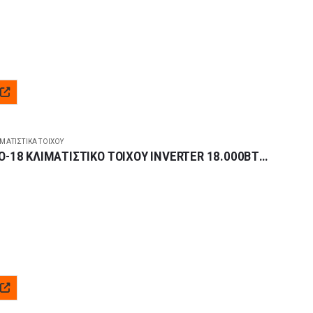
00 BTU
-14.200 BTU
+
ΙΜΑΤΙΣΤΙΚΆ ΤΟΊΧΟΥ
NOBU NBKU3VI-18WFI/NBKU3VO-18 ΚΛΙΜΑΤΙΣΤΙΚΟ ΤΟΙΧΟΥ INVERTER 18.000BTU A++/A+++
00 BTU
-23.000 BTU
+