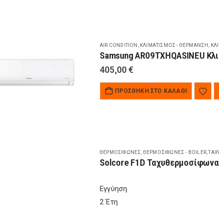
AIR CONDITION
,
ΚΛΙΜΑΤΙΣΜΌΣ - ΘΈΡΜΑΝΣΗ
,
ΚΛ
Samsung AR09TXHQASINEU Κλιμ
405,00
€
ΠΡΟΣΘΉΚΗ ΣΤΟ ΚΑΛΆΘΙ
ΘΕΡΜΟΣΊΦΩΝΕΣ
,
ΘΕΡΜΟΣΊΦΩΝΕΣ - BOILER
,
ΤΑΧ
Solcore F1D Ταχυθερμοσίφωνας
Εγγύηση
2 Έτη