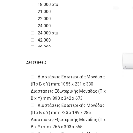
INCLIMA
18.000 btu
INDESIT
21.000
INVENTOR
22.000
IQ
24.000
IZZY
24.000 btu
JBL
42.000
JURO PRO
48.000
KASANOVA
55.000
KENWOOD
7.000
Διαστάσεις
KEROSUN
8.000
KORTING
9.000
Διαστάσεις Εσωτερικής Μονάδας
KRUPS
9.000 btu
(Π x Β x Υ) mm: 1055 x 231 x 330
KYDOS
Διαστάσεις Εξωτερικής Μονάδας (Π x
LA GERMANIA
Β x Υ) mm: 890 x 342 x 673
LAICA
Διαστάσεις Εσωτερικής Μονάδας
LC-POWER
(Π x Β x Υ) mm: 723 x 199 x 286
LENOVO
Διαστάσεις Εξωτερικής Μονάδας (Π x
LG
Β x Υ) mm: 765 x 303 x 555
LIEBHERR