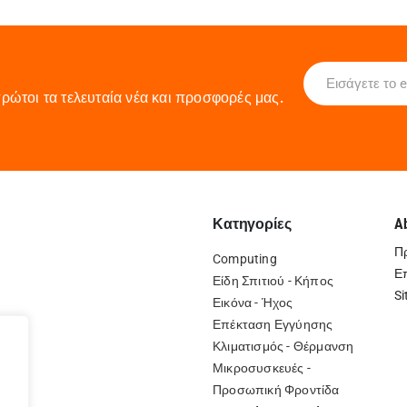
ρώτοι τα τελευταία νέα και προσφορές μας.
Κατηγορίες
A
Π
Computing
Ε
Είδη Σπιτιού - Κήπος
Si
Εικόνα - Ήχος
Επέκταση Εγγύησης
Κλιματισμός - Θέρμανση
Μικροσυσκευές -
Προσωπική Φροντίδα