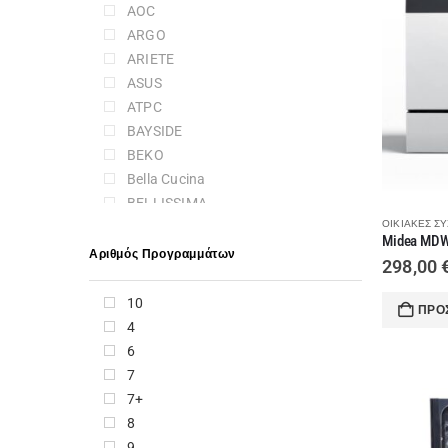
AOC
ARGO
ARIETE
ASUS
ATPC
BAYSIDE
BEKO
Bella Cucina
BELLISSIMA
ΟΙΚΙΑΚΈΣ Σ
BLAUPUNKT
BLOMBERG
Αριθμός Προγραμμάτων
298,00
BOSCH
BRANDT
10
ΠΡΟ
BRATECK
4
BRAUN
6
CALFER GAS
7
CAMPINGAZ
7+
CANDY
8
CANON
9