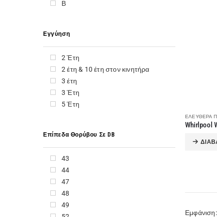
F+U
Β
FABER
FANCY
Εγγύηση
FELIX
FUJITSU
2 Έτη
GEOTEC
2 έτη & 10 έτη στον κινητήρα
GOLDMASTER
3 έτη
GORENJE
3 Έτη
GREE
5 Έτη
HAEGER
ΕΛΕΎΘΕΡΑ Π
HAIER
HELIOAKMI
Επίπεδα Θορύβου Σε DB
HISENSE
ΔΙΑΒ
HITACHI
43
HOBBY
44
HONEYWELL
47
HOOVER
48
HP
49
HYUNDAI
Εμφάνιση:
52