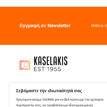
LIFE
LOGITECH
Manta
MERCUSYS
Εγγραφή σε Newsletter
Μάθετε π
METZ
MICROSOFT
MIDEA
MIELE
MITSUBISHI
MORRIS
MOTOROLA
MOULINEX
MSI
MUSE
NEFF
Σεβόμαστε την ιδιωτικότητά σας
NEXUS
NGS
Χρησιμοποιούμε cookies για να βελτιώσουμε την εμπειρία
NILFISK
περιήγησής σας, να προβάλλουμε εξατομικευμένες