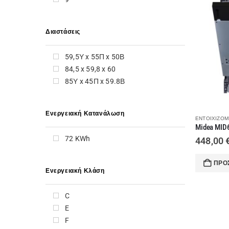
CARAD
CARRIER
Διαστάσεις
CHESTER
COLES
59,5Υ x 55Π x 50Β
CORONA
84,5 x 59,8 x 60
CRYSTAL AUDIO
85Υ x 45Π x 59.8Β
DAIKIN
DAVOLINE
DELONGHI
Ενεργειακή Κατανάλωση
ΕΝΤΟΙΧΙΖΌΜ
DREAM
DYNABOOK
72 KWh
448,00
DYSON
ECG
ΠΡΟ
Elco
Ενεργειακή Κλάση
ELECTROLUX
ELICA
C
ESKIMO
E
EXPERT
F