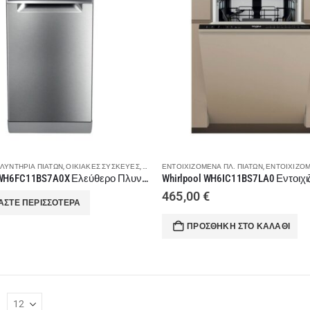
ΛΥΝΤΉΡΙΑ ΠΙΆΤΩΝ
,
ΟΙΚΙΑΚΈΣ ΣΥΣΚΕΥΈΣ
,
ΠΛΥΝΤΉΡΙΑ ΠΙΆΤΩΝ
ΕΝΤΟΙΧΙΖΌΜΕΝΑ ΠΛ. ΠΙΆΤΩΝ
,
ΠΛΥΝΤΉΡΙΑ ΠΙΆΤΩΝ 45CM
,
ΕΝΤΟΙΧΙΖΌΜΕΝ
Whirlpool WH6FC11BS7A0X Ελεύθερο Πλυντήριο Πιάτων 45cm
465,00
€
ΆΣΤΕ ΠΕΡΙΣΣΌΤΕΡΑ
ΠΡΟΣΘΉΚΗ ΣΤΟ ΚΑΛΆΘΙ