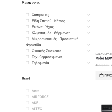
Κατηγορίες
Computing
Είδη Σπιτιού - Κήπος
Εικόνα - Ήχος
Κλιματισμός - Θέρμανση
Μικροσυσκευές - Προσωπική
Φροντίδα
Οικιακές Συσκευές
ΕΛΕΎΘΕΡΑ Π
Ταχυθερμοσίφωνες
Τηλεφωνία
499,00
€
ΠΡΟ
Brand
Acer
AIRFORCE
AKEL
ALTEC