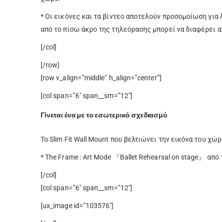
* Οι εικόνες και τα βίντεο αποτελούν προσομοίωση για 
από το πίσω άκρο της τηλεόρασης μπορεί να διαφέρει αν
[/col]
[/row]
[row v_align=”middle” h_align=”center”]
[col span=”6″ span__sm=”12″]
Γίνεται ένα με το εσωτερικό σχεδιασμό
Το Slim Fit Wall Mount που βελτιώνει την εικόνα του χώ
* The Frame : Art Mode 『Ballet Rehearsal on stage』 από 
[/col]
[col span=”6″ span__sm=”12″]
[ux_image id=”103576″]