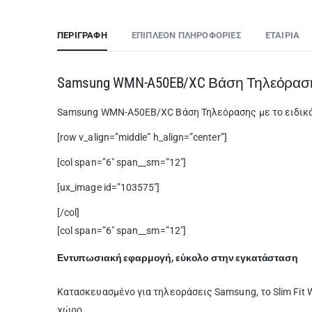
ΠΕΡΙΓΡΑΦΉ
ΕΠΙΠΛΈΟΝ ΠΛΗΡΟΦΟΡΊΕΣ
ΕΤΑΙΡΊΑ
Samsung WMN-A50EB/XC Βάση Τηλεόρασ
Samsung WMN-A50EB/XC Βάση Τηλεόρασης με το ειδικά σ
[row v_align=”middle” h_align=”center”]
[col span=”6″ span__sm=”12″]
[ux_image id=”103575″]
[/col]
[col span=”6″ span__sm=”12″]
Εντυπωσιακή εφαρμογή, εύκολο στην εγκατάσταση
Κατασκευασμένο για τηλεοράσεις Samsung, το Slim Fit 
χώρο.