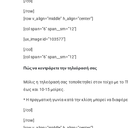
[/col]
[/row]
[row v_align=”middle” h_align=”center”]
[col span=”6″ span__sm=”12″]
[ux_image id=”103577″]
[/col]
[col span=”6″ span__sm=”12″]
Πώς να κεντράρετε την τηλεόρασή σας
Μόλις η τηλεόρασή σας τοποθετηθεί στον τοίχο με το T
έως και 10-15 μοίρες.
* Η πραγματική γωνία κατά την κλίση μπορεί να διαφέρε
[/col]
[/row]
[row v_align=”middle” h_align=”center”]