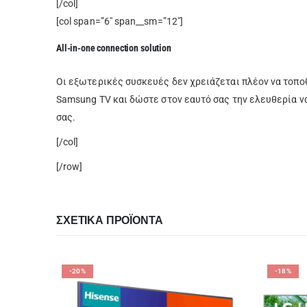
[/col]
[col span=”6″ span__sm=”12″]
All-in-one connection solution
Οι εξωτερικές συσκευές δεν χρειάζεται πλέον να τοποθ
Samsung TV και δώστε στον εαυτό σας την ελευθερία ν
σας.
[/col]
[/row]
ΣΧΕΤΙΚΆ ΠΡΟΪΌΝΤΑ
-20%
-18%