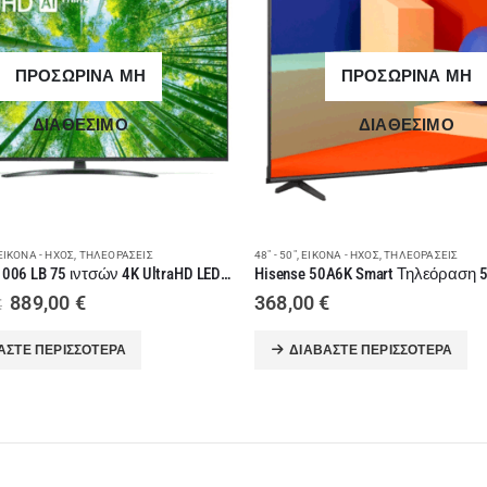
ΠΡΟΣΩΡΙΝΑ ΜΗ
ΠΡΟΣΩΡΙΝΑ ΜΗ
ΔΙΑΘΕΣΙΜΟ
ΔΙΑΘΕΣΙΜΟ
ΕΙΚΌΝΑ - ΉΧΟΣ
,
ΤΗΛΕΟΡΆΣΕΙΣ
48" - 50"
,
ΕΙΚΌΝΑ - ΉΧΟΣ
,
ΤΗΛΕΟΡΆΣΕΙΣ
LG 75UQ81006 LB 75 ιντσών 4K UltraHD LED Smart Τηλεόραση HDR
Original
Η
889,00
€
368,00
€
€
price
τρέχουσα
was:
τιμή
ΆΣΤΕ ΠΕΡΙΣΣΌΤΕΡΑ
ΔΙΑΒΆΣΤΕ ΠΕΡΙΣΣΌΤΕΡΑ
1.090,00 €.
είναι:
889,00 €.