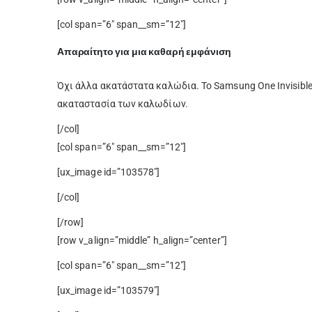
[col span=”6″ span__sm=”12″]
Απαραίτητο για μια καθαρή εμφάνιση
Όχι άλλα ακατάστατα καλώδια. Το Samsung One Invisibl
ακαταστασία των καλωδίων.
[/col]
[col span=”6″ span__sm=”12″]
[ux_image id=”103578″]
[/col]
[/row]
[row v_align=”middle” h_align=”center”]
[col span=”6″ span__sm=”12″]
[ux_image id=”103579″]