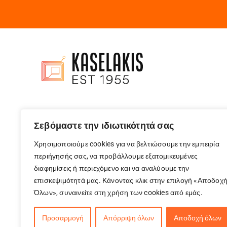
NINJA
NITTO ELECTRIC
NOBU
NOD
OEM
OLEO-MAC
Olimpia Splendid
PANASONIC
PEDRINI
PHILCO
PHILIPS
Σεβόμαστε την ιδιωτικότητά σας
PITSOS
Χρησιμοποιούμε cookies για να βελτιώσουμε την εμπειρία
PRIMO
περιήγησής σας, να προβάλλουμε εξατομικευμένες
PRINCESS
διαφημίσεις ή περιεχόμενο και να αναλύουμε την
PYRAMIS
επισκεψιμότητά μας. Κάνοντας κλικ στην επιλογή «Αποδοχ
PYREX
Όλων», συναινείτε στη χρήση των cookies από εμάς.
RAZER
REMINGTON
Προσαρμογή
Απόρριψη όλων
Αποδοχή όλων
REVLON