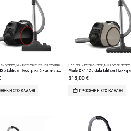
 ΣΚΟΎΠΕΣ
,
ΜΙΚΡΟΣΥΣΚΕΥΈΣ - ΠΡΟΣΩΠΙΚΉ ΦΡΟΝΤΊΔΑ
ΗΛΕΚΤΡΙΚΈΣ ΣΚΟΎΠΕΣ
,
ΣΚΟΎΠΕΣ
,
ΜΙΚΡΟΣΥΣΚΕΥΈΣ - ΠΡΟΣ
Miele CX1 125 Edition Ηλεκτρική Σκούπα με Κάδο Boost Obsidian Black + ΔΩΡΟ Εργονομική Λαβή Comfort
€
318,00
€
ΣΘΉΚΗ ΣΤΟ ΚΑΛΆΘΙ
ΠΡΟΣΘΉΚΗ ΣΤΟ ΚΑΛΆΘΙ