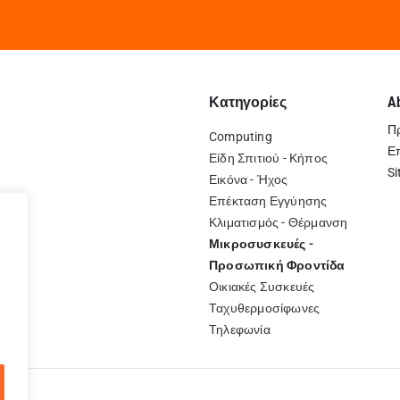
Κατηγορίες
A
Π
Computing
Ε
Είδη Σπιτιού - Κήπος
Si
Εικόνα - Ήχος
Επέκταση Εγγύησης
Κλιματισμός - Θέρμανση
Μικροσυσκευές -
Προσωπική Φροντίδα
Οικιακές Συσκευές
Ταχυθερμοσίφωνες
ή
Τηλεφωνία