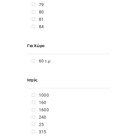
INCLIMA
79
INDESIT
80
INVENTOR
81
IQ
84
IZZY
JBL
Για Χώρο
JURO PRO
KASANOVA
60 τ.μ
KENWOOD
KEROSUN
KORTING
Ισχύς
KRUPS
KYDOS
1000
LA GERMANIA
160
LAICA
1600
LC-POWER
240
LENOVO
25
LG
315
LIEBHERR