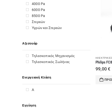
4000 Pa
CARAD
6000 Pa
CARRIER
8500 Pa
CHESTER
Στερεών
COLES
Υγρών και Στερεών
CORONA
CRYSTAL AUDIO
DAIKIN
Αξεσουάρ
DAVOLINE
DELONGHI
Τηλεσκοπικός Μηχανισμός
ΗΛΕΚΤΡΙΚΈΣ
DREAM
Τηλεσκοπικός Σωλήνας
DYNABOOK
99,00
€
DYSON
ECG
Ενεργειακή Κλάση
ΠΡΟ
Elco
ELECTROLUX
Α
ELICA
ESKIMO
Εγγύηση
EXPERT