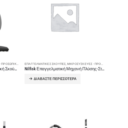
ΩΠΙΚΉ ΦΡΟΝΤΊΔΑ
ΕΠΑΓΓΕΛΜΑΤΙΚΈΣ ΣΚΟΎΠΕΣ
,
ΣΚΟΎΠΕΣ
,
ΜΙΚΡΟΣΥΣΚΕΥΈΣ - ΠΡΟΣΩΠΙΚΉ ΦΡΟΝΤΊΔΑ
Miele CX1 125 Gala Edition Ηλεκτρική Σκούπα με Κάδο Boost Cashmere Grey
Nilfisk Επαγγελματική Μηχανή Πλύσης-Στέγνωσης VIPER AS4335C Καλωδίου
ΔΙΑΒΆΣΤΕ ΠΕΡΙΣΣΌΤΕΡΑ