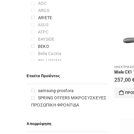
AOC
ARGO
ARIETE
ASUS
ATPC
BAYSIDE
BEKO
Bella Cucina
BELLISSIMA
ΗΛΕΚΤΡΙΚΈΣ
BLAUPUNKT
BLOMBERG
Ετικέτα Προϊόντος
257,00
BOSCH
BRANDT
samsung-prosfora
ΠΡΟ
BRATECK
SPRING OFFERS ΜΙΚΡΟΣΥΣΚΕΥΕΣ
BRAUN
ΠΡΟΣΩΠΙΚΗ ΦΡΟΝΤΙΔΑ
CALFER GAS
CAMPINGAZ
Απορρόφηση
CANDY
CANON