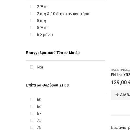
F+U
2 Έτη
FABER
2 έτη & 10 έτη στον κινητήρα
FANCY
5 έτη
FELIX
5 Έτη
FUJITSU
6 Χρόνια
GEOTEC
GOLDMASTER
GORENJE
Επαγγελματικού Τύπου Μοτέρ
GREE
HAEGER
Ναι
ΗΛΕΚΤΡΙΚΈΣ
HAIER
HELIOAKMI
129,00
HISENSE
Επίπεδα Θορύβου Σε DB
HITACHI
ΔΙΑΒ
HOBBY
60
HONEYWELL
66
HOOVER
67
HP
75
HYUNDAI
78
Εμφάνιση: