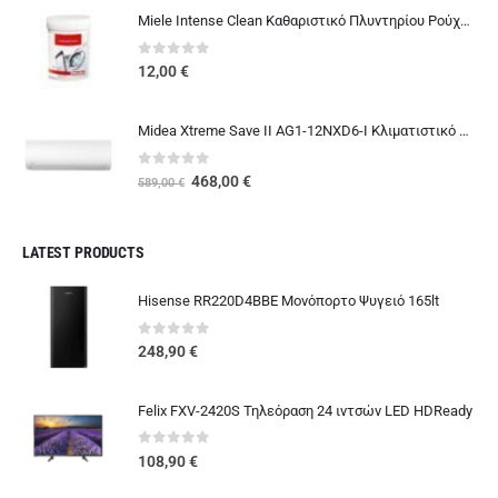
Miele Intense Clean Καθαριστικό Πλυντηρίου Ρούχων και Πιάτων
0
out of 5
12,00
€
Midea Xtreme Save II AG1-12NXD6-I Κλιματιστικό 12000 BTU A+++/A+++ με Ιονιστή
0
out of 5
Original
Η
468,00
€
589,00
€
price
τρέχουσα
was:
τιμή
589,00 €.
είναι:
LATEST PRODUCTS
468,00 €.
Hisense RR220D4BBE Μονόπορτο Ψυγειό 165lt
0
out of 5
248,90
€
Felix FXV-2420S Τηλεόραση 24 ιντσών LED HDReady
0
out of 5
108,90
€