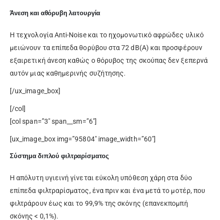
Άνεση και αθόρυβη λειτουργία
Η τεχνολογία Anti-Noise και το ηχομονωτικό αφρώδες υλικό
μειώνουν τα επίπεδα θορύβου στα 72 dB(A) και προσφέρουν
εξαιρετική άνεση καθώς ο θόρυβος της σκούπας δεν ξεπερνά
αυτόν μιας καθημερινής συζήτησης.
[/ux_image_box]
[/col]
[col span=”3″ span__sm=”6″]
[ux_image_box img=”95804″ image_width=”60″]
Σύστημα διπλού φιλτραρίσματος
Η απόλυτη υγιεινή γίνεται εύκολη υπόθεση χάρη στα δύο
επίπεδα φιλτραρίσματος, ένα πριν και ένα μετά το μοτέρ, που
φιλτράρουν έως και το 99,9% της σκόνης (επανεκπομπή
σκόνης < 0,1%).