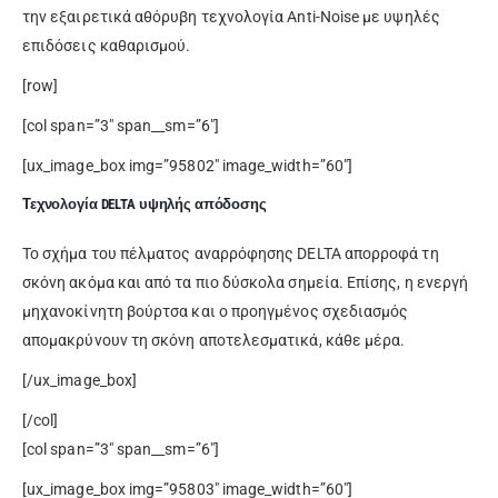
την εξαιρετικά αθόρυβη τεχνολογία Anti-Noise με υψηλές
επιδόσεις καθαρισμού.
[row]
[col span=”3″ span__sm=”6″]
[ux_image_box img=”95802″ image_width=”60″]
Τεχνολογία DELTA υψηλής απόδοσης
Το σχήμα του πέλματος αναρρόφησης DELTA απορροφά τη
σκόνη ακόμα και από τα πιο δύσκολα σημεία. Επίσης, η ενεργή
μηχανοκίνητη βούρτσα και ο προηγμένος σχεδιασμός
απομακρύνουν τη σκόνη αποτελεσματικά, κάθε μέρα.
[/ux_image_box]
[/col]
[col span=”3″ span__sm=”6″]
[ux_image_box img=”95803″ image_width=”60″]