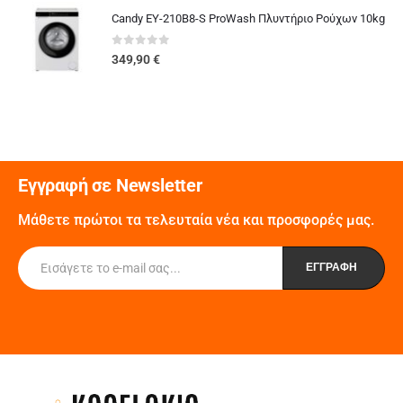
Candy EY-210B8-S ProWash Πλυντήριο Ρούχων 10kg
0
out of 5
349,90
€
Εγγραφή σε Newsletter
Μάθετε πρώτοι τα τελευταία νέα και προσφορές μας.