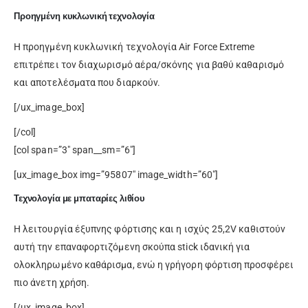
Προηγμένη κυκλωνική τεχνολογία
Η προηγμένη κυκλωνική τεχνολογία Air Force Extreme
επιτρέπει τον διαχωρισμό αέρα/σκόνης για βαθύ καθαρισμό
και αποτελέσματα που διαρκούν.
[/ux_image_box]
[/col]
[col span=”3″ span__sm=”6″]
[ux_image_box img=”95807″ image_width=”60″]
Τεχνολογία με μπαταρίες λιθίου
Η λειτουργία έξυπνης φόρτισης και η ισχύς 25,2V καθιστούν
αυτή την επαναφορτιζόμενη σκούπα stick ιδανική για
ολοκληρωμένο καθάρισμα, ενώ η γρήγορη φόρτιση προσφέρει
πιο άνετη χρήση.
[/ux_image_box]