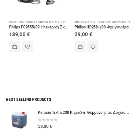
ΗΛΕΚΤΡΙΚΈΣ ΣΚΟΎΠΕΣ
,
ΜΙΚΡΟΣΥΣΚΕΥΈΣ - ΠΡΟΣΩΠΙΚΉ ΦΡΟΝΤΊΔΑ
,
ΠΡΟΕΤΟΙΜΑΣΊΑ ΦΑΓΗΤΟΎ
ΜΙΚΡΟΣΥΣΚΕΥΈΣ - ΠΡΟΣΩΠΙΚΉ ΦΡΟΝΤΊΔΑ
,
ΣΚΟΎΠΕΣ
,
ΣΥΣΚΕΥΈΣ ΜΑΓΕΙΡΙΚΉΣ
Philips FC9555/09 Ηλεκτρική Σκούπα Black
Philips HD2581/00 Φρυγανιέρα White
189,00
€
29,00
€
BEST SELLING PRODUCTS
Kerosun Extra 20lt Κηροζίνη Θέρμανσης σε Δοχείο μιας Χρήσης
0
out of 5
53,00
€