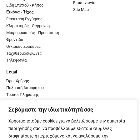
Επικοινωνία
Είδη Σπιτιού - Κήπος
Site Map
Εικόνα - Ήχος
Επέκταση Εγγύησης
Κλιματισμός - Θέρμανση
Μικροσυσκευές - Προσωπική
Φροντίδα
Οικιακές Συσκευές
Ταχυθερμοσίφωνες
Τηλεφωνία
Legal
Όροι Χρήσης
Πολιτική Απορρήτου
Τρόποι Πληρωμής
Πολιτική Επιστροφών
Αποστολή προϊόντων
Σεβόμαστε την ιδιωτικότητά σας
Χρησιμοποιούμε cookies για να βελτιώσουμε την εμπειρία
περιήγησής σας, να προβάλλουμε εξατομικευμένες
διαφημίσεις ή περιεχόμενο και να αναλύουμε την
© Κασελάκης 2024. All Rights Reserved | Developed by
Material Apps