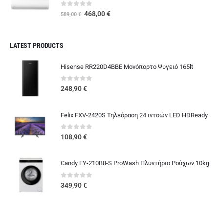
0
out of 5
Original
Η
468,00
€
589,00
€
price
τρέχουσα
was:
τιμή
589,00 €.
είναι:
LATEST PRODUCTS
468,00 €.
Hisense RR220D4BBE Μονόπορτο Ψυγειό 165lt
0
out of 5
248,90
€
Felix FXV-2420S Τηλεόραση 24 ιντσών LED HDReady
0
out of 5
108,90
€
Candy EY-210B8-S ProWash Πλυντήριο Ρούχων 10kg
0
out of 5
349,90
€