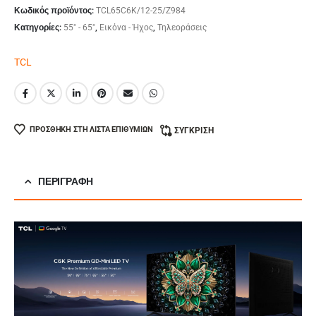
Κωδικός προϊόντος:
TCL65C6K/12-25/Z984
Κατηγορίες:
55" - 65"
,
Εικόνα - Ήχος
,
Τηλεοράσεις
TCL
ΠΡΟΣΘΉΚΗ ΣΤΗ ΛΊΣΤΑ ΕΠΙΘΥΜΙΏΝ
ΣΎΓΚΡΙΣΗ
ΠΕΡΙΓΡΑΦΉ