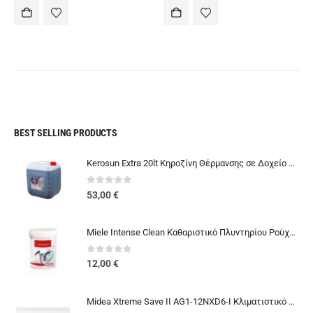
was:
τιμή
was:
τιμή
499,00 €.
είναι:
848,00 €.
είναι:
.
449,00 €.
699,00 €.
BEST SELLING PRODUCTS
Kerosun Extra 20lt Κηροζίνη Θέρμανσης σε Δοχείο μιας Χρήσης
0
out of 5
53,00
€
Miele Intense Clean Καθαριστικό Πλυντηρίου Ρούχων και Πιάτων
0
out of 5
12,00
€
Midea Xtreme Save II AG1-12NXD6-I Κλιματιστικό 12000 BTU A+++/A+++ με Ιονιστή