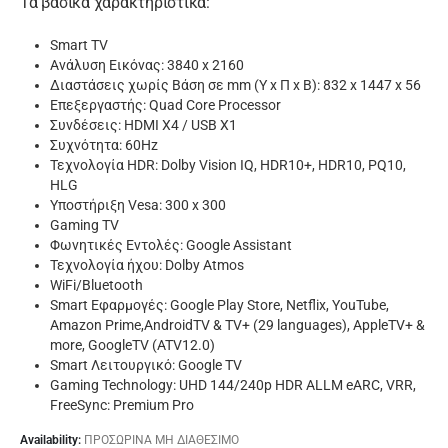
Τα βασικά χαρακτηριστικά:
Smart TV
Ανάλυση Εικόνας: 3840 x 2160
Διαστάσεις χωρίς Βάση σε mm (Υ x Π x Β): 832 x 1447 x 56
Επεξεργαστής: Quad Core Processor
Συνδέσεις: HDMI X4 / USB X1
Συχνότητα: 60Hz
Τεχνολογία HDR: Dolby Vision IQ, HDR10+, HDR10, PQ10,
HLG
Υποστήριξη Vesa: 300 x 300
Gaming TV
Φωνητικές Εντολές: Google Assistant
Τεχνολογία ήχου: Dolby Atmos
WiFi/Bluetooth
Smart Εφαρμογές: Google Play Store, Netflix, YouTube,
Amazon Prime,AndroidTV & TV+ (29 languages), AppleTV+ &
more, GoogleTV (ATV12.0)
Smart Λειτουργικό: Google TV
Gaming Technology: UHD 144/240p HDR ALLM eARC, VRR,
FreeSync: Premium Pro
Availability:
ΠΡΟΣΩΡΙΝΑ ΜΗ ΔΙΑΘΕΣΙΜΟ